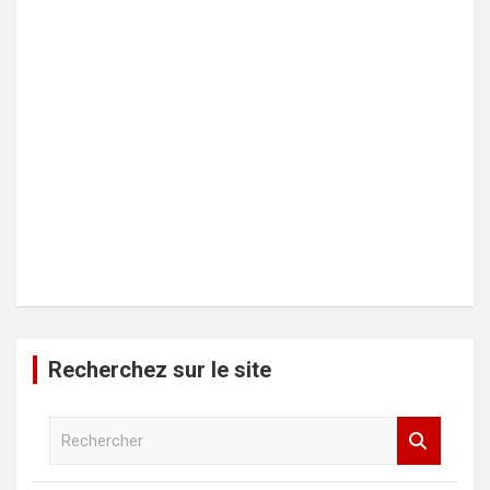
Recherchez sur le site
R
e
c