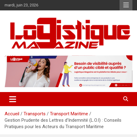
Aller
mardi, juin 23, 2026
au
contenu
Logistique Magazine est un média en ligne dédié à l'univers élargi
Logistique Magazine
de la chaîne logistique !
Accueil
Transports
Transport Maritime
Gestion Prudente des Lettres d’Indemnité (L.O.I) : Conseils
Pratiques pour les Acteurs du Transport Maritime