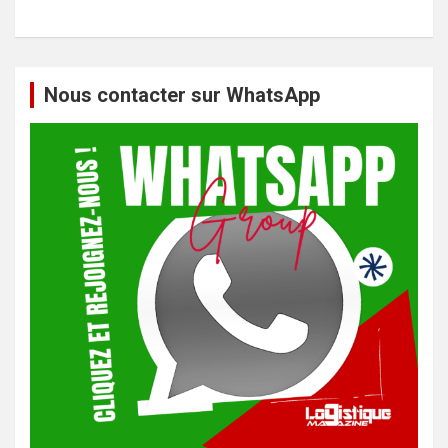
h
e
r
c
h
Nous contacter sur WhatsApp
e
r