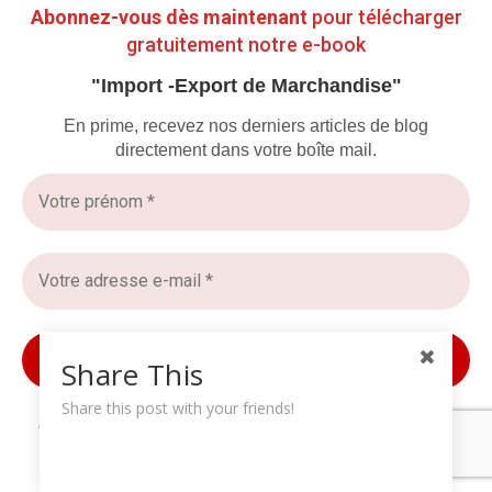
Abonnez-vous dès maintenant
pour télécharger
gratuitement notre e-book
A PROPOS DE NOUS
"Import -Export de Marchandise"
Edito
En prime, recevez nos derniers articles de blog
Carrières & Emplois
directement dans votre boîte mail.
CGU
Mentions Légales
Protection Données Personnelles
PRESTATIONS
Publicités & Annonces
Promotion Evènements
Share This
Interview « Tapis Rouge »
Share this post with your friends!
Promotion Publications
Nous ne spammons pas ! Consultez notre
politique de
confidentialité
pour plus d’informations.
Formations & Coaching
Conseil & Accompagnement PME/PMI