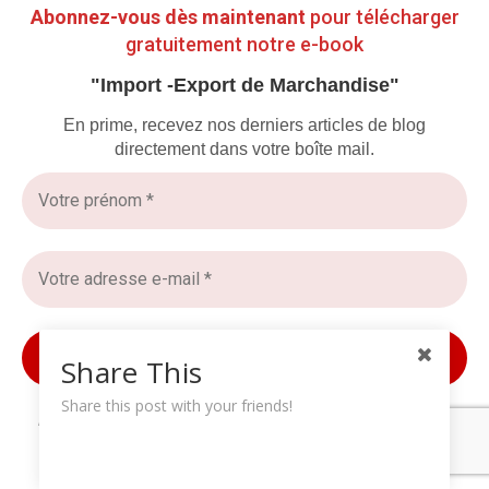
Abonnez-vous dès maintenant
pour télécharger
gratuitement notre e-book
DÉFIS, SOLUTIONS & ÉTUDES DE CAS 🔍
"Import -Export de Marchandise"
🏢 Importer un conteneur sans perdre son
En prime, recevez nos derniers articles de blog
directement dans votre boîte mail.
calme (et son argent) : mode d’emploi
4 mars 2025
NTMG
Share This
Share this post with your friends!
Nous ne spammons pas ! Consultez notre
politique de
confidentialité
pour plus d’informations.
LOGISTIQUE DU E-COMMERCE & DISTRIBUTION 📦