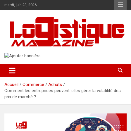
Aller
mardi, juin 23, 2026
au
contenu
Logistique Magazine est un média en ligne dédié à l'univers élargi
Logistique Magazine
de la chaîne logistique !
Accueil
Commerce
Achats
Comment les entreprises peuvent-elles gérer la volatilité des
prix de marché ?