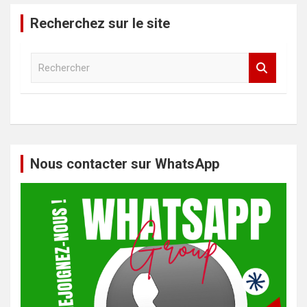
Recherchez sur le site
R
e
c
h
e
r
c
h
Nous contacter sur WhatsApp
e
r