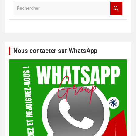
R
e
c
h
e
r
c
h
Nous contacter sur WhatsApp
e
r